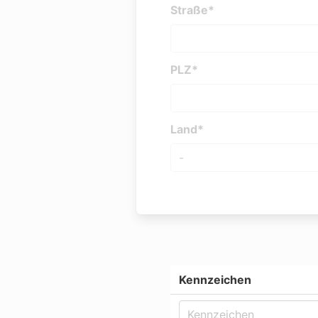
Straße*
PLZ*
Land*
Kennzeichen