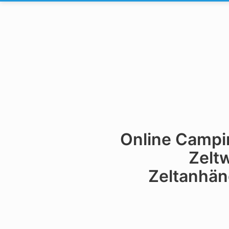
Online Campin
Zeltw
Zeltanhän